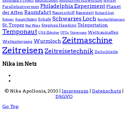
Motorboot
Montauk Project
Möbiusverschwörung
NASA
Philadelphia Experiment
Planet
Paralleluniversum
Raumfahrt
der Affen
Raumschiff
Raumzeit
Richard Gott
Schwarzes Loch
Schafe
Roboter
Ronald Mallett
Spaghettifizierung
St. Tropez
Teleportation
Stephen Hawking
Star Wars
Temponaut
Weltraumaffen
U.S.S. Eldridge
UFOs
Universum
Zeitmaschine
Wurmloch
Weltuntergang
Zeitreisen
Zeitreisetechnik
Zeitschleife
Nika im Netz
© Nika Apollonia, 2010 |
Impressum
|
Datenschutz
|
DSGVO
Go Top