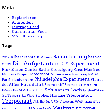
Meta
Registrieren
Anmelden
Eintrags-Feed
Kommentar-Feed
WordPress.org
Tags
Bauanleitung
Albert Einstein
best-of
2012
Aliens
Die Aufgetauten
DIY
Experiment
CERN
Fluxröhren
Gunter Sachs
Kreuzigung
Manfred
Kunst
Motorboot
Montauk Project
Möbiusverschwörung
NASA
Philadelphia Experiment
Planet
Paralleluniversum
Raumfahrt
der Affen
Raumschiff
Raumzeit
Richard Gott
Schwarzes Loch
Schafe
Roboter
Ronald Mallett
Spaghettifizierung
St. Tropez
Teleportation
Stephen Hawking
Star Wars
Temponaut
Weltraumaffen
U.S.S. Eldridge
UFOs
Universum
Zeitmaschine