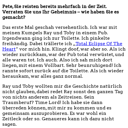
Pete, Sie reisten bereits mehrfach in der Zeit.
Verraten Sie uns Ihr Geheimnis – wie haben Sie es
gemacht?
Das erste Mal geschah versehentlich. Ich war mit
meinen Kumpels Ray und Toby in einem Pub.
Irgendwann ging ich zur Toilette. Ich pinkelte
freihändig. Dabei trällerte ich „
Total Eclipse Of The
Heart
“ vor mich hin. Klingt doof, war aber so. Als ich
wieder zurückkam, war der Pub total verwüstet, und
alle waren tot. Ich auch. Also ich sah mich dort
liegen, mit einem Vollbart. Sehr beunruhigend! Ich
rannte sofort zurück auf die Toilette. Als ich wieder
herauskam, war alles ganz normal.
Ray und Toby wollten mir die Geschichte natürlich
nicht glauben, dabei redet Ray sonst den ganzen Tag
von nichts anderem als Zeitreisen. Sein
Traumberuf? Time Lord! Ich habe sie dann
überreden können, mit mir zu kommen und es
gemeinsam auszuprobieren. Es war wohl ein
Zeitleck oder so. Genaueres kann ich dazu nicht
sagen.