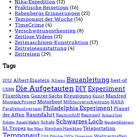
Nika-Expedition
(12)
Praktische Reisetipps
(16)
Rabenbergs Erinnerungen
(21)
Temponaut der Woche
(14)
TimeCrime
(4)
Verschwörungstheorien
(8)
Zeitlose Videos
(21)
Zeitmaschinen-Konstruktion
(17)
Zeitreiseausstattung
(4)
Zeitreisen
(29)
Tags
Bauanleitung
Albert Einstein
best-of
2012
Aliens
Die Aufgetauten
DIY
Experiment
CERN
Fluxröhren
Gunter Sachs
Kreuzigung
Manfred
Kunst
Motorboot
Montauk Project
Möbiusverschwörung
NASA
Philadelphia Experiment
Planet
Paralleluniversum
Raumfahrt
der Affen
Raumschiff
Raumzeit
Richard Gott
Schwarzes Loch
Schafe
Roboter
Ronald Mallett
Spaghettifizierung
St. Tropez
Teleportation
Stephen Hawking
Star Wars
Temponaut
Weltraumaffen
U.S.S. Eldridge
UFOs
Universum