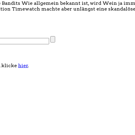
andits Wie allgemein bekannt ist, wird Wein ja immer b
tion Timewatch machte aber unlängst eine skandalöse.
, klicke
hier
.