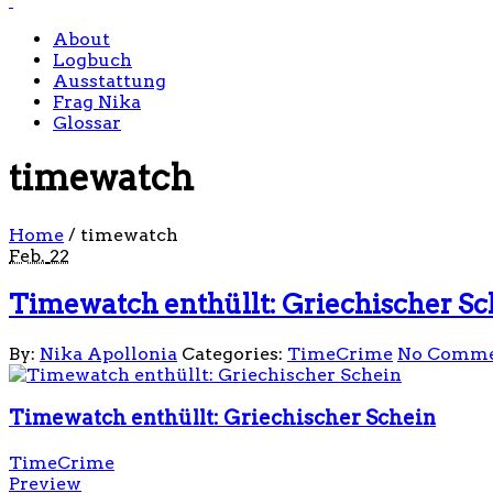
About
Logbuch
Ausstattung
Frag Nika
Glossar
timewatch
Home
/
timewatch
Feb.
22
Timewatch enthüllt: Griechischer Sc
By:
Nika Apollonia
Categories:
TimeCrime
No Comme
Timewatch enthüllt: Griechischer Schein
TimeCrime
Preview