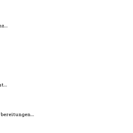
...
...
bereitungen...