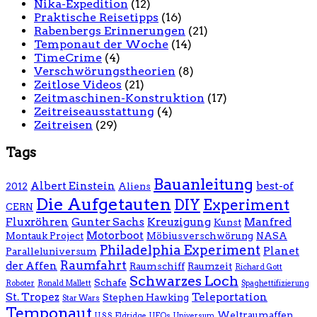
Nika-Expedition
(12)
Praktische Reisetipps
(16)
Rabenbergs Erinnerungen
(21)
Temponaut der Woche
(14)
TimeCrime
(4)
Verschwörungstheorien
(8)
Zeitlose Videos
(21)
Zeitmaschinen-Konstruktion
(17)
Zeitreiseausstattung
(4)
Zeitreisen
(29)
Tags
Bauanleitung
Albert Einstein
best-of
2012
Aliens
Die Aufgetauten
DIY
Experiment
CERN
Fluxröhren
Gunter Sachs
Kreuzigung
Manfred
Kunst
Motorboot
Montauk Project
Möbiusverschwörung
NASA
Philadelphia Experiment
Planet
Paralleluniversum
Raumfahrt
der Affen
Raumschiff
Raumzeit
Richard Gott
Schwarzes Loch
Schafe
Roboter
Ronald Mallett
Spaghettifizierung
St. Tropez
Teleportation
Stephen Hawking
Star Wars
Temponaut
Weltraumaffen
U.S.S. Eldridge
UFOs
Universum