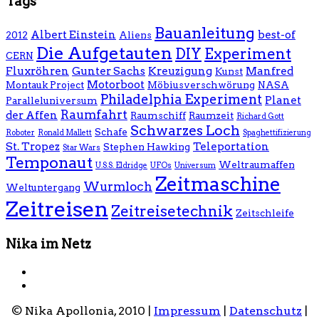
Tags
Bauanleitung
Albert Einstein
best-of
2012
Aliens
Die Aufgetauten
DIY
Experiment
CERN
Fluxröhren
Gunter Sachs
Kreuzigung
Manfred
Kunst
Motorboot
Montauk Project
Möbiusverschwörung
NASA
Philadelphia Experiment
Planet
Paralleluniversum
Raumfahrt
der Affen
Raumschiff
Raumzeit
Richard Gott
Schwarzes Loch
Schafe
Roboter
Ronald Mallett
Spaghettifizierung
St. Tropez
Teleportation
Stephen Hawking
Star Wars
Temponaut
Weltraumaffen
U.S.S. Eldridge
UFOs
Universum
Zeitmaschine
Wurmloch
Weltuntergang
Zeitreisen
Zeitreisetechnik
Zeitschleife
Nika im Netz
© Nika Apollonia, 2010 |
Impressum
|
Datenschutz
|