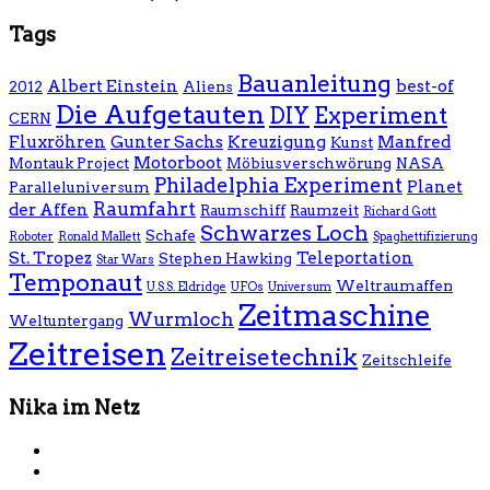
Tags
Bauanleitung
Albert Einstein
best-of
2012
Aliens
Die Aufgetauten
DIY
Experiment
CERN
Fluxröhren
Gunter Sachs
Kreuzigung
Manfred
Kunst
Motorboot
Montauk Project
Möbiusverschwörung
NASA
Philadelphia Experiment
Planet
Paralleluniversum
Raumfahrt
der Affen
Raumschiff
Raumzeit
Richard Gott
Schwarzes Loch
Schafe
Roboter
Ronald Mallett
Spaghettifizierung
St. Tropez
Teleportation
Stephen Hawking
Star Wars
Temponaut
Weltraumaffen
U.S.S. Eldridge
UFOs
Universum
Zeitmaschine
Wurmloch
Weltuntergang
Zeitreisen
Zeitreisetechnik
Zeitschleife
Nika im Netz