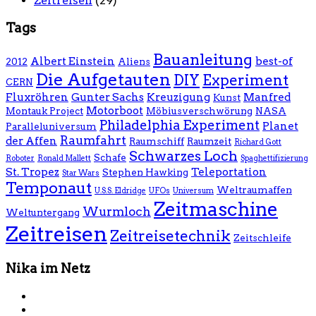
Zeitreisen
(29)
Tags
Bauanleitung
Albert Einstein
best-of
2012
Aliens
Die Aufgetauten
DIY
Experiment
CERN
Fluxröhren
Gunter Sachs
Kreuzigung
Manfred
Kunst
Motorboot
Montauk Project
Möbiusverschwörung
NASA
Philadelphia Experiment
Planet
Paralleluniversum
Raumfahrt
der Affen
Raumschiff
Raumzeit
Richard Gott
Schwarzes Loch
Schafe
Roboter
Ronald Mallett
Spaghettifizierung
St. Tropez
Teleportation
Stephen Hawking
Star Wars
Temponaut
Weltraumaffen
U.S.S. Eldridge
UFOs
Universum
Zeitmaschine
Wurmloch
Weltuntergang
Zeitreisen
Zeitreisetechnik
Zeitschleife
Nika im Netz