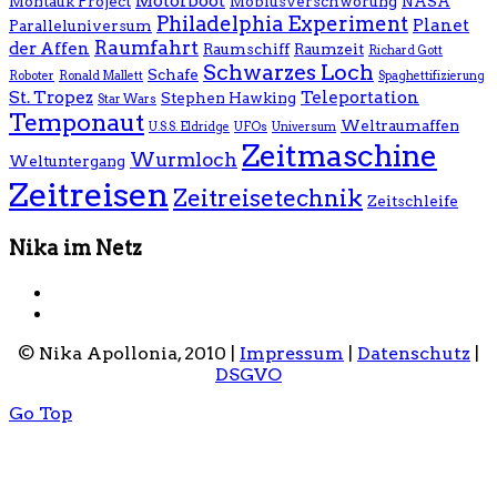
Motorboot
Montauk Project
Möbiusverschwörung
NASA
Philadelphia Experiment
Planet
Paralleluniversum
Raumfahrt
der Affen
Raumschiff
Raumzeit
Richard Gott
Schwarzes Loch
Schafe
Roboter
Ronald Mallett
Spaghettifizierung
St. Tropez
Teleportation
Stephen Hawking
Star Wars
Temponaut
Weltraumaffen
U.S.S. Eldridge
UFOs
Universum
Zeitmaschine
Wurmloch
Weltuntergang
Zeitreisen
Zeitreisetechnik
Zeitschleife
Nika im Netz
© Nika Apollonia, 2010 |
Impressum
|
Datenschutz
|
DSGVO
Go Top