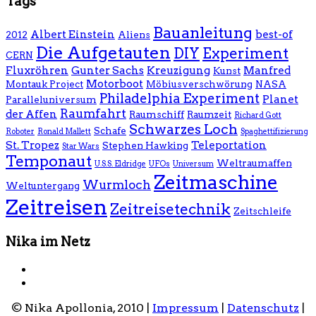
Tags
Bauanleitung
Albert Einstein
best-of
2012
Aliens
Die Aufgetauten
DIY
Experiment
CERN
Fluxröhren
Gunter Sachs
Kreuzigung
Manfred
Kunst
Motorboot
Montauk Project
Möbiusverschwörung
NASA
Philadelphia Experiment
Planet
Paralleluniversum
Raumfahrt
der Affen
Raumschiff
Raumzeit
Richard Gott
Schwarzes Loch
Schafe
Roboter
Ronald Mallett
Spaghettifizierung
St. Tropez
Teleportation
Stephen Hawking
Star Wars
Temponaut
Weltraumaffen
U.S.S. Eldridge
UFOs
Universum
Zeitmaschine
Wurmloch
Weltuntergang
Zeitreisen
Zeitreisetechnik
Zeitschleife
Nika im Netz
© Nika Apollonia, 2010 |
Impressum
|
Datenschutz
|