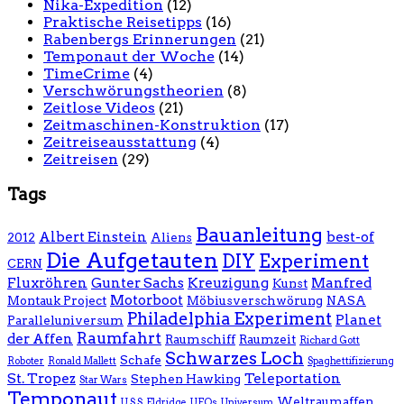
Nika-Expedition
(12)
Praktische Reisetipps
(16)
Rabenbergs Erinnerungen
(21)
Temponaut der Woche
(14)
TimeCrime
(4)
Verschwörungstheorien
(8)
Zeitlose Videos
(21)
Zeitmaschinen-Konstruktion
(17)
Zeitreiseausstattung
(4)
Zeitreisen
(29)
Tags
Bauanleitung
Albert Einstein
best-of
2012
Aliens
Die Aufgetauten
DIY
Experiment
CERN
Fluxröhren
Gunter Sachs
Kreuzigung
Manfred
Kunst
Motorboot
Montauk Project
Möbiusverschwörung
NASA
Philadelphia Experiment
Planet
Paralleluniversum
Raumfahrt
der Affen
Raumschiff
Raumzeit
Richard Gott
Schwarzes Loch
Schafe
Roboter
Ronald Mallett
Spaghettifizierung
St. Tropez
Teleportation
Stephen Hawking
Star Wars
Temponaut
Weltraumaffen
U.S.S. Eldridge
UFOs
Universum